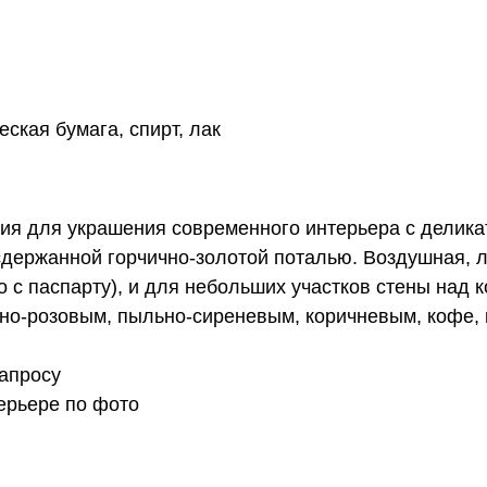
ская бумага, спирт, лак
ция для украшения современного интерьера с делик
держанной горчично-золотой поталью. Воздушная, л
о с паспарту), и для небольших участков стены над 
но-розовым, пыльно-сиреневым, коричневым, кофе, 
апросу
ерьере по фото